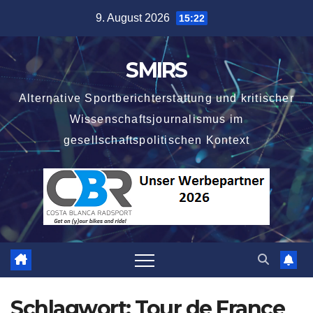
Zum
9. August 2026
15:22
Inhalt
springen
SMIRS
Alternative Sportberichterstattung und kritischer
Wissenschaftsjournalismus im
gesellschaftspolitischen Kontext
Schlagwort:
Tour de France