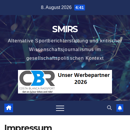
Zum
8. August 2026
4:41
Inhalt
springen
SMIRS
Alternative Sportberichterstattung und kritischer
Wissenschaftsjournalismus im
gesellschaftspolitischen Kontext
Impressum