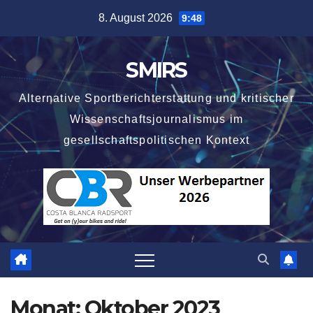
Zum
8. August 2026
9:48
Inhalt
springen
SMIRS
Alternative Sportberichterstattung und kritischer
Wissenschaftsjournalismus im
gesellschaftspolitischen Kontext
Monat:
Oktober 2023