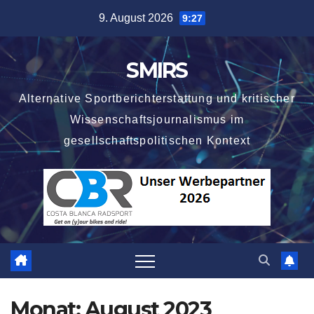
Zum
9. August 2026
9:27
Inhalt
springen
SMIRS
Alternative Sportberichterstattung und kritischer
Wissenschaftsjournalismus im
gesellschaftspolitischen Kontext
Monat:
August 2023