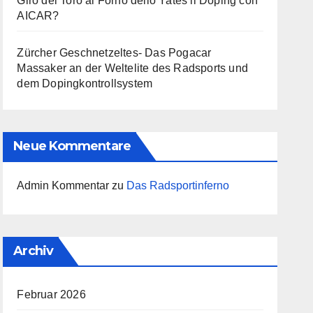
Giro del Toro al Forno dello Yates il Doping con
AICAR?
Zürcher Geschnetzeltes- Das Pogacar
Massaker an der Weltelite des Radsports und
dem Dopingkontrollsystem
Neue Kommentare
Admin Kommentar
zu
Das Radsportinferno
Archiv
Februar 2026