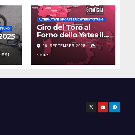
ALTERNATIVE SPORTBERICHTERSTATTUNG
Giro del Toro al
ATTUNG
Forno dello Yates il
2025
Doping con AICAR?
26. SEPTEMBER 2025
IRS1
SMIRS1