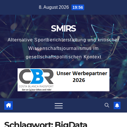
Zum
8. August 2026
19:56
Inhalt
springen
SMIRS
Alternative Sportberichterstattung und kritischer
Wissenschaftsjournalismus im
gesellschaftspolitischen Kontext
Schlagwort:
BigData