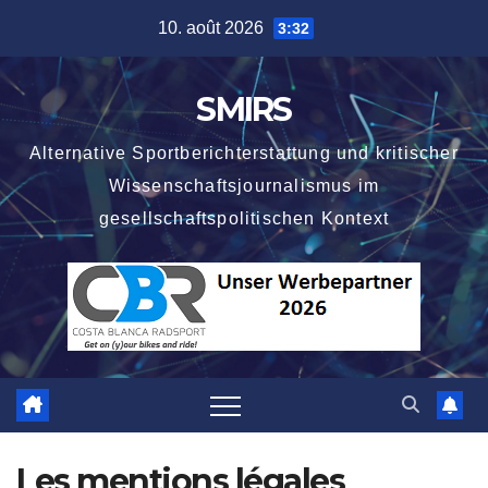
Skip
10. août 2026
3:32
to
content
SMIRS
Alternative Sportberichterstattung und kritischer
Wissenschaftsjournalismus im
gesellschaftspolitischen Kontext
Les mentions légales