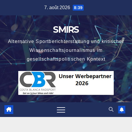
Skip
7. août 2026
8:39
to
content
SMIRS
Alternative Sportberichterstattung und kritischer
Wissenschaftsjournalismus im
gesellschaftspolitischen Kontext