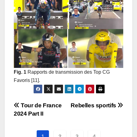
Fig. 1
Rapports de transmission des Top CG
Favoris [11].
Navigation
Tour de France
Rebelles sportifs
2024 Part II
de
l’article
1
2
3
4