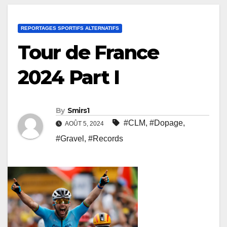
REPORTAGES SPORTIFS ALTERNATIFS
Tour de France
2024 Part I
By
Smirs1
#CLM
,
#Dopage
,
AOÛT 5, 2024
#Gravel
,
#Records