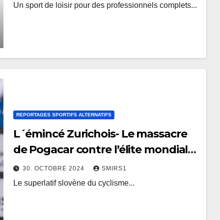
Un sport de loisir pour des professionnels complets...
REPORTAGES SPORTIFS ALTERNATIFS
L´émincé Zurichois- Le massacre
de Pogacar contre l’élite mondiale
du cyclisme et le système de
30. OCTOBRE 2024
SMIRS1
contrôle antidopage
Le superlatif slovène du cyclisme...