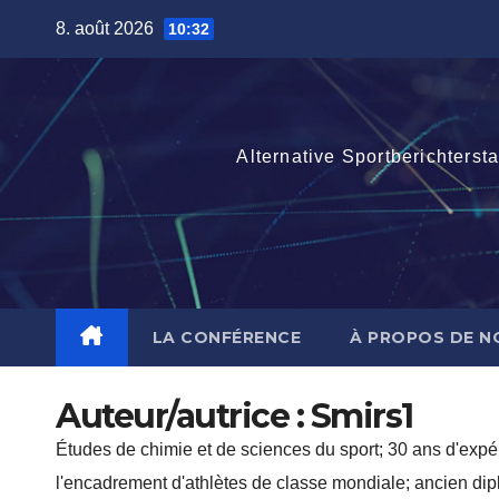
Skip
8. août 2026
10:32
to
content
Alternative Sportberichterst
LA CONFÉRENCE
À PROPOS DE N
Auteur/autrice :
Smirs1
Études de chimie et de sciences du sport; 30 ans d'expéri
l'encadrement d'athlètes de classe mondiale; ancien dipl