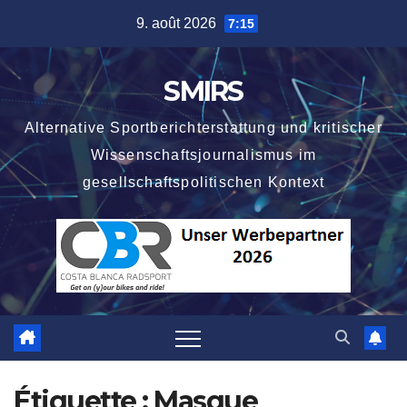
Skip
9. août 2026
7:15
to
content
SMIRS
Alternative Sportberichterstattung und kritischer
Wissenschaftsjournalismus im
gesellschaftspolitischen Kontext
Étiquette :
Masque