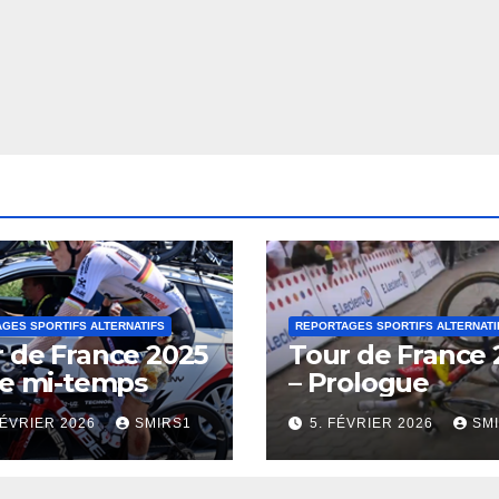
GES SPORTIFS ALTERNATIFS
REPORTAGES SPORTIFS ALTERNATI
 de France 2025
Tour de France 
re mi-temps
– Prologue
FÉVRIER 2026
SMIRS1
5. FÉVRIER 2026
SM