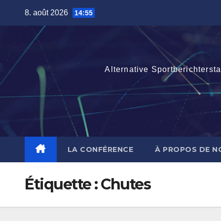
Skip
8. août 2026
14:55
to
content
Alternative Sportberichterst
LA CONFÉRENCE
À PROPOS DE N
Étiquette :
Chutes