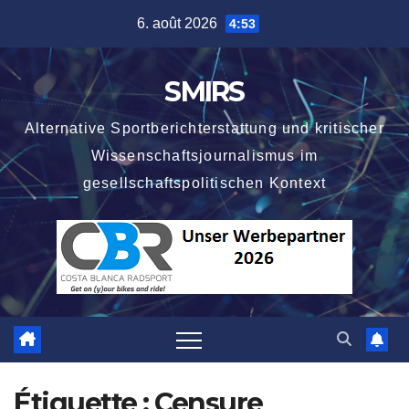
Skip
6. août 2026
4:53
to
content
SMIRS
Alternative Sportberichterstattung und kritischer
Wissenschaftsjournalismus im
gesellschaftspolitischen Kontext
Étiquette :
Censure