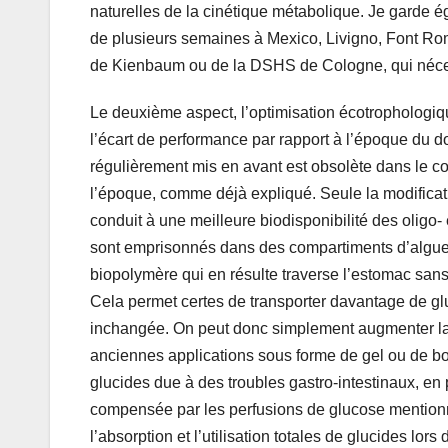
naturelles de la cinétique métabolique. Je garde é
de plusieurs semaines à Mexico, Livigno, Font Rom
de Kienbaum ou de la DSHS de Cologne, qui néces
Le deuxième aspect, l’optimisation écotrophologiqu
l’écart de performance par rapport à l’époque du 
régulièrement mis en avant est obsolète dans le co
l’époque, comme déjà expliqué. Seule la modificat
conduit à une meilleure biodisponibilité des oligo-
sont emprisonnés dans des compartiments d’algues 
biopolymère qui en résulte traverse l’estomac sans
Cela permet certes de transporter davantage de gluc
inchangée. On peut donc simplement augmenter la q
anciennes applications sous forme de gel ou de bois
glucides due à des troubles gastro-intestinaux, en pa
compensée par les perfusions de glucose mentionn
l’absorption et l’utilisation totales de glucides lor