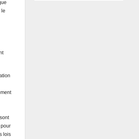
 que
 le
nt
ation
nement
sont
 pour
 lois