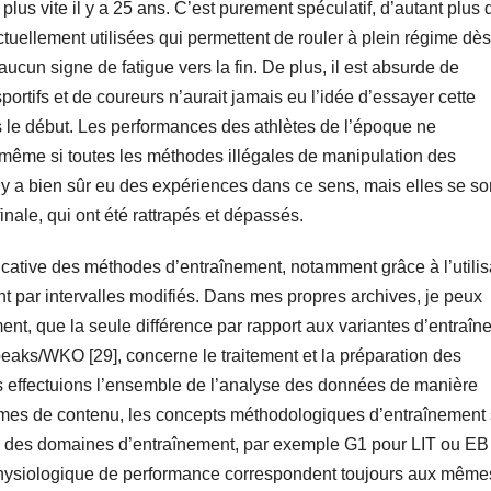
 plus vite il y a 25 ans. C’est purement spéculatif, d’autant plus
tuellement utilisées qui permettent de rouler à plein régime dès
ucun signe de fatigue vers la fin. De plus, il est absurde de
ortifs et de coureurs n’aurait jamais eu l’idée d’essayer cette
ès le début. Les performances des athlètes de l’époque ne
, même si toutes les méthodes illégales de manipulation des
 y a bien sûr eu des expériences dans ce sens, mais elles se so
inale, qui ont été rattrapés et dépassés.
icative des méthodes d’entraînement, notamment grâce à l’utilis
t par intervalles modifiés. Dans mes propres archives, je peux
ent, que la seule différence par rapport aux variantes d’entraî
eaks/WKO [29], concerne le traitement et la préparation des
s effectuions l’ensemble de l’analyse des données de manière
ermes de contenu, les concepts méthodologiques d’entraînement 
ns des domaines d’entraînement, par exemple G1 pour LIT ou EB
 physiologique de performance correspondent toujours aux mêmes