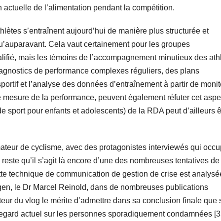
n actuelle de l’alimentation pendant la compétition.
athlètes s’entraînent aujourd’hui de manière plus structurée et
qu’auparavant. Cela vaut certainement pour les groupes
lifié, mais les témoins de l’accompagnement minutieux des ath
agnostics de performance complexes réguliers, des plans
portif et l’analyse des données d’entraînement à partir de moni
 mesure de la performance, peuvent également réfuter cet aspe
 sport pour enfants et adolescents) de la RDA peut d’ailleurs ê
mateur de cyclisme, avec des protagonistes interviewés qui occ
l reste qu’il s’agit là encore d’une des nombreuses tentatives de
tte technique de communication de gestion de crise est analysé
ngen, le Dr Marcel Reinold, dans de nombreuses publications
’auteur du vlog le mérite d’admettre dans sa conclusion finale que
n regard actuel sur les personnes sporadiquement condamnées [3