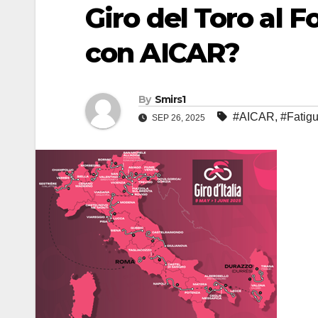
Giro del Toro al F
con AICAR?
By
Smirs1
#AICAR
,
#Fatig
SEP 26, 2025