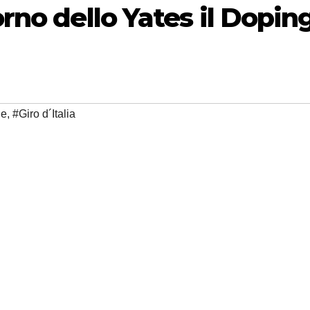
orno dello Yates il Dopin
ue
,
#Giro d´Italia