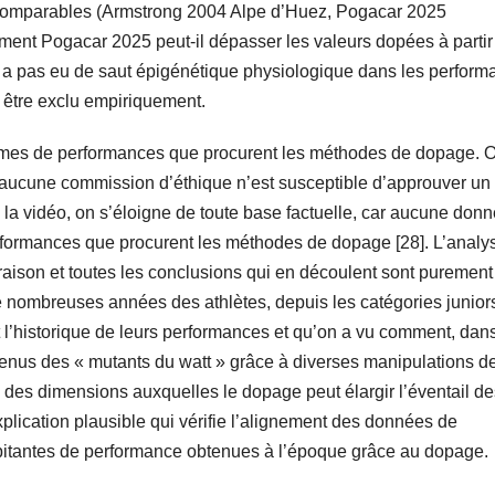
comparables (Armstrong 2004 Alpe d’Huez, Pogacar 2025
ment Pogacar 2025 peut-il dépasser les valeurs dopées à partir
’y a pas eu de saut épigénétique physiologique dans les perfor
t être exclu empiriquement.
termes de performances que procurent les méthodes de dopage. Or
r aucune commission d’éthique n’est susceptible d’approuver un 
la vidéo, on s’éloigne de toute base factuelle, car aucune don
performances que procurent les méthodes de dopage [28]. L’analy
son et toutes les conclusions qui en découlent sont purement
nombreuses années des athlètes, depuis les catégories junior
t l’historique de leurs performances et qu’on a vu comment, dans
evenus des « mutants du watt » grâce à diverses manipulations d
e des dimensions auxquelles le dopage peut élargir l’éventail de
explication plausible qui vérifie l’alignement des données de
bitantes de performance obtenues à l’époque grâce au dopage.