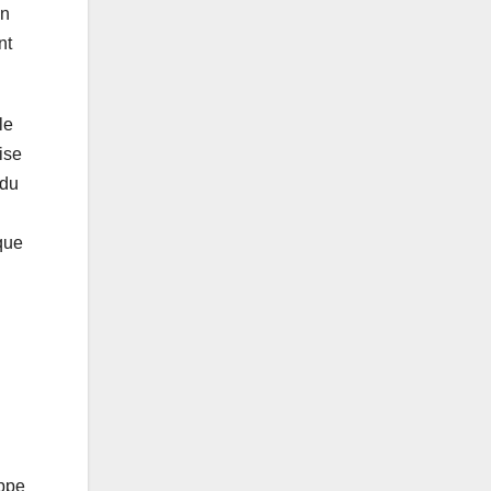
on
nt
le
ise
 du
ique
appe