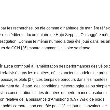
é par les recherches, on nie comme d’habitude de manière réflex
de discréditer le documentaire de Hajo Seppelt. On suggère mê
vestigation. Comme le même numéro a déjà été joué dans les a
urs de GCN [26] montre comment l’histoire se répète
ériaux a contribué à l’amélioration des performances des vélos 
t relativisé dans les montées, où les anciens modèles ne prése
 passages plats [27]. Les temps de parcours dans les montées
oulement de l’étape, des conditions météorologiques ou simple
 est la concentration sur les données de performance absolues et
ion relative de la puissance d’Armstrong (6,97 W/kg de poids
poids corporel, non contrôlé positif à ce jour ni convaincu de