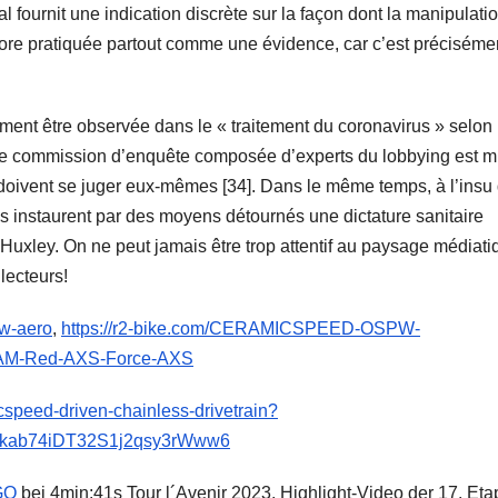
l fournit une indication discrète sur la façon dont la manipulati
ncore pratiquée partout comme une évidence, car c’est préciséme
lement être observée dans le « traitement du coronavirus » selon 
ne commission d’enquête composée d’experts du lobbying est m
doivent se juger eux-mêmes [34]. Dans le même temps, à l’insu
 instaurent par des moyens détournés une dictature sanitaire
 et Huxley. On ne peut jamais être trop attentif au paysage médiat
 lecteurs!
pw-aero
,
https://r2-bike.com/CERAMICSPEED-OSPW-
RAM-Red-AXS-Force-AXS
cspeed-driven-chainless-drivetrain?
Mkab74iDT32S1j2qsy3rWww6
GQ
bei 4min:41s Tour l´Avenir 2023, Highlight-Video der 17. Et