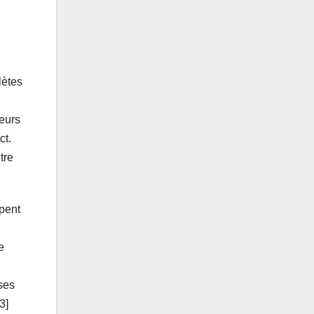
lètes
teurs
ct.
tre
upent
e
 ses
3]