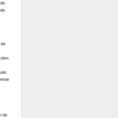
ude
ude
 de
a
cides
ale.
reste
on de