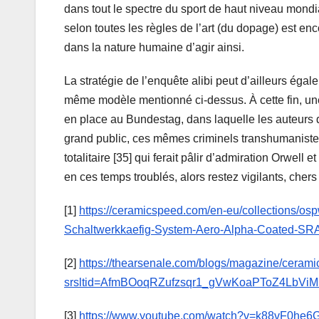
dans tout le spectre du sport de haut niveau mondia
selon toutes les règles de l’art (du dopage) est e
dans la nature humaine d’agir ainsi.
La stratégie de l’enquête alibi peut d’ailleurs éga
même modèle mentionné ci-dessus. À cette fin, u
en place au Bundestag, dans laquelle les auteurs 
grand public, ces mêmes criminels transhumanistes
totalitaire [35] qui ferait pâlir d’admiration Orwell
en ces temps troublés, alors restez vigilants, chers
[1]
https://ceramicspeed.com/en-eu/collections/os
Schaltwerkkaefig-System-Aero-Alpha-Coated-S
[2]
https://thearsenale.com/blogs/magazine/cerami
srsltid=AfmBOoqRZufzsqr1_gVwKoaPToZ4LbVi
[3]
https://www.youtube.com/watch?v=k88vF0he6