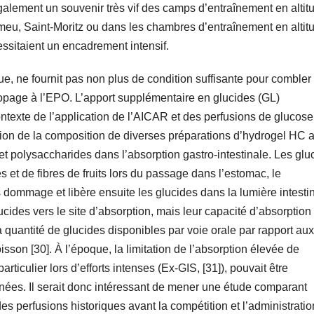
galement un souvenir très vif des camps d’entraînement en altit
eu, Saint-Moritz ou dans les chambres d’entraînement en altit
sitaient un encadrement intensif.
e, ne fournit pas non plus de condition suffisante pour combler
dopage à l’EPO. L’apport supplémentaire en glucides (GL)
ntexte de l’application de l’AICAR et des perfusions de glucose
ion de la composition de diverses préparations d’hydrogel HC 
 et polysaccharides dans l’absorption gastro-intestinale. Les glu
et de fibres de fruits lors du passage dans l’estomac, le
 dommage et libère ensuite les glucides dans la lumière intestin
ides vers le site d’absorption, mais leur capacité d’absorption 
uantité de glucides disponibles par voie orale par rapport aux
son [30]. À l’époque, la limitation de l’absorption élevée de
rticulier lors d’efforts intenses (Ex-GIS, [31]), pouvait être
ées. Il serait donc intéressant de mener une étude comparant
s des perfusions historiques avant la compétition et l’administrati